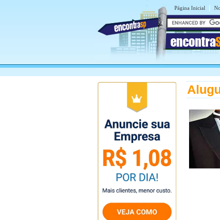
|
Página Inicial
No
encontra
Alug