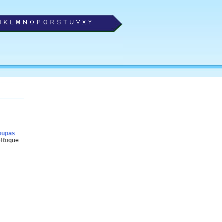
oupas
ãoRoque