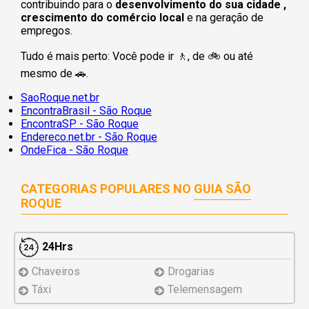
contribuindo para o
desenvolvimento do sua cidade ,
crescimento do comércio local
e na geração de
empregos.
Tudo é mais perto: Você pode ir 🚶‍, de 🚲 ou até
mesmo de 🚗.
SaoRoque.net.br
EncontraBrasil - São Roque
EncontraSP - São Roque
Endereco.net.br - São Roque
OndeFica - São Roque
CATEGORIAS POPULARES NO
GUIA SÃO
ROQUE
24Hrs
Chaveiros
Drogarias
Táxi
Telemensagem