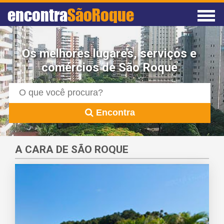
encontra
SãoRoque
Os melhores lugares, serviços e
comércios de São Roque
Encontra
A CARA DE SÃO ROQUE