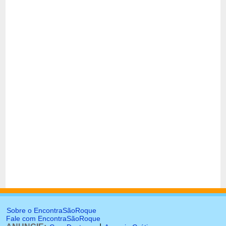
Sobre o EncontraSãoRoque
Fale com EncontraSãoRoque