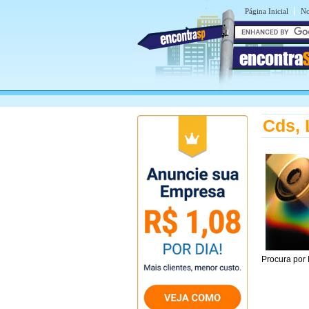
|
Página Inicial
No
encontra
Cds, 
Procura por