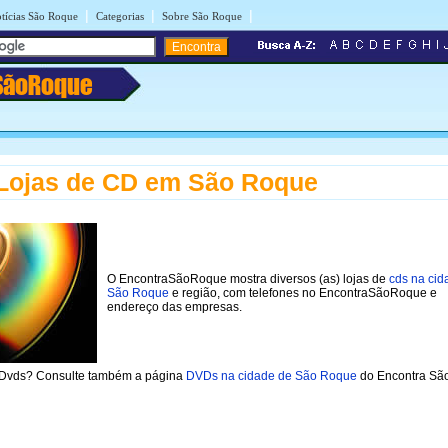
|
|
|
tícias São Roque
Categorias
Sobre São Roque
SãoRoque
Lojas de CD em São Roque
O EncontraSãoRoque mostra diversos (as) lojas de
cds na cid
São Roque
e região, com telefones no EncontraSãoRoque e
endereço das empresas.
 Dvds? Consulte também a página
DVDs na cidade de São Roque
do Encontra São