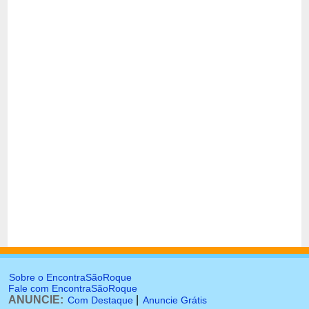
Sobre o EncontraSãoRoque
Fale com EncontraSãoRoque
ANUNCIE:
|
Com Destaque
Anuncie Grátis