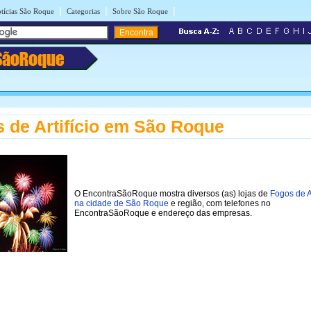
|
|
|
tícias São Roque
Categorias
Sobre São Roque
SãoRoque
 de Artifício em São Roque
O EncontraSãoRoque mostra diversos (as) lojas de
Fogos de Ar
na cidade de São Roque
e região, com telefones no
EncontraSãoRoque e endereço das empresas.